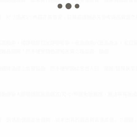
僅為商品消費，如未有特別註明，不包含樓層費、舊家具搬運費
量，尺寸誤差3%內屬正常情況；訂購前請務必先參考商品頁面之
裝置顯色、拍攝場景和光線等影響，商品顏色以實品為主，若您
觀實品選購！恕不接受顏色認知差異之理由退、換貨。
請儘速洽線上客服協助，恕不接受因住宅出入口、電梯/樓梯狹窄
後經專人聯繫確認商品樣式/尺寸/所選色號無誤，無法享有退
享有『因活動優惠前後週期，尚未出貨的商品買貴退差價』之服務