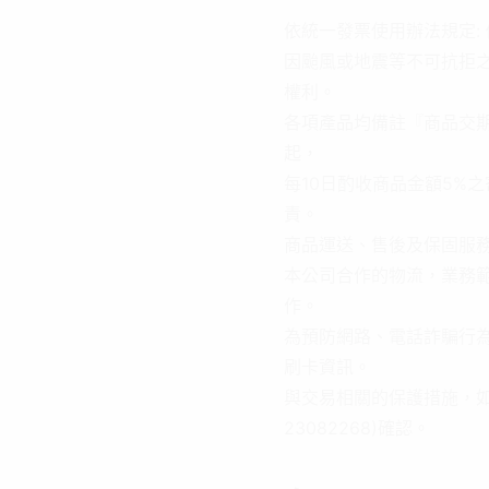
依統一發票使用辦法規定:
因颱風或地震等不可抗拒
權利。
各項產品均備註『商品交期
起，
每10日酌收商品金額5%
責。
商品運送、售後及保固服
本公司合作的物流，業務
作。
為預防網路、電話詐騙行
刷卡資訊。
與交易相關的保護措施，如您有
23082268)確認。