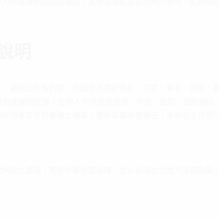
他方所運營網站的超連結，此類超連結僅提供用於參考，此類網
說明
式、網站上所有內容，包括但不限於圖片、文字、聲音、圖像、
智慧財產權的保護，任何人不得逕自使用、修改、重製、公開播送
如有侵害智慧財產權之情事，應負損害賠償責任，本網站並得逕
關糾紛之處理，應依中華民國法律，並以台灣台北地方法院為第