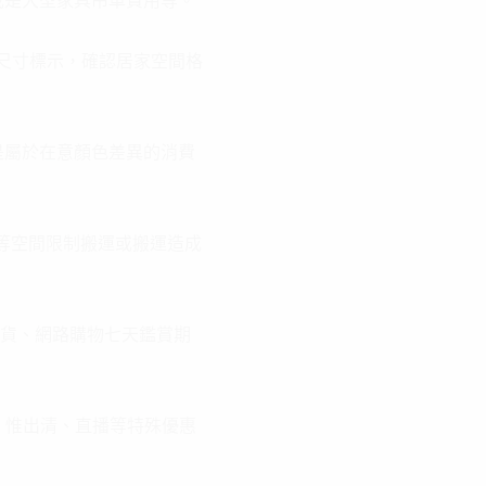
或是大型家具吊車費用等。
尺寸標示，確認居家空間格
是屬於在意顏色差異的消費
等空間限制搬運或搬運造成
換貨、網路購物七天鑑賞期
；惟出清、直播等特殊優惠