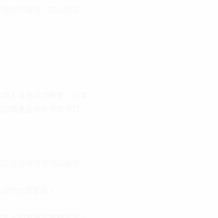
不負任何責任。如以綁定
客服人員會與您聯繫。於本
站訂購產品後任意取消訂
確認這些條件您可以接受。
請洽門市與客服。