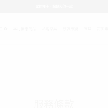
家的樣子，點點和你一起
在 ✿
本月優惠商品
熱銷家具
軟裝床寢
床墊
訂製
服務條款