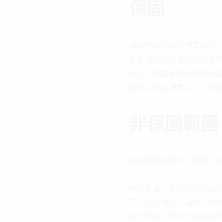
保固
床墊提供10年的彈簧保固
會依商品檢測情況另行報
放心，只要是商品有相關疑
若遇到商品停產已久，可
非保固範圍
雖在保固效期內，因個人
存放失當、使用方法有誤而
霉、浸水淋雨、鏽蝕、遺
自行改裝、使用非點點生