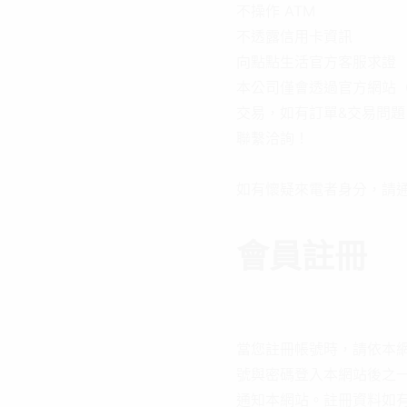
不操作 ATM
不透露信用卡資訊
向點點生活官方客服求證
本公司僅會透過官方網站（https:
交易，如有訂單&交易問題，請
聯繫洽詢！
如有懷疑來電者身分，請通
會員註冊
當您註冊帳號時，請依本
號與密碼登入本網站後之
通知本網站。註冊資料如