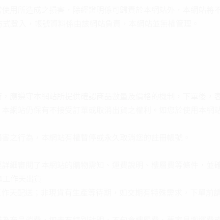
當使用所造成之損害，除經證明係可歸責於本網站外，本網站將
le帳號方式登入，帳號資料係由該網站負責，本網站並無權管理。
時，應遵守本網站所提供確認商品數量及價格的機制，下單後，
，本網站仍保有不接受訂單或取消出貨之權利。如您於使用本網
損害之行為，本網站有權暫停或永久取消您的註冊帳號。
經詳細審閱了本網站的購物需知、運費說明、樓層費等條件，並
4工作天出貨
工作天配送；非現貨有生產等待期，如交期有特殊需求，下單前