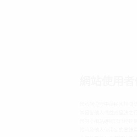
網站使用者
您承諾遵守中華民國相關
事侵害他人權益或違法之
您向本網站確認您已經達
站時及他人使用您的登錄