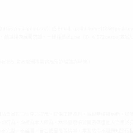
//mallpoint.co/）或 Email（point.home1125@gma
直接向居哥求證，一律採透過Line（ID: @672okrbu)或客服電
報165-警政署刑事警察局反詐騙諮詢專線。
網站會員註冊程序之提示，提供正確資料，並即時維持更新，以
一切行為，均視為本人所為，當您發現帳號與密碼遭他人盜用或
有不完整、不確實、冒名或重覆等情事，本網站得不經通知逕行