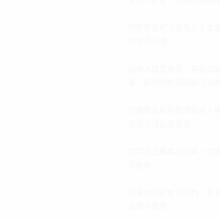
官網下訂後，訂單總金額
所有商品尺寸皆為人工丈
局是否合適。
因個人感官差異、電腦或
者，麻煩預約至體驗店參
訂購商品若有搬運疑慮，
損傷之理由退換貨。
訂製商品屬客訂品類，訂購
等服務。
訂單自付款後14天內，
品項不適用。