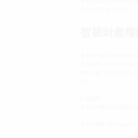
本網站可能包含有通往其
其內容不承擔任何責任。
智慧財產權
本網站所使用之軟體或程
品名稱及 LOGO，均受
發表、進行還原工程等，
號。
紛爭處理
本條款之解釋與適用及相
為預防網路/電話詐騙行為