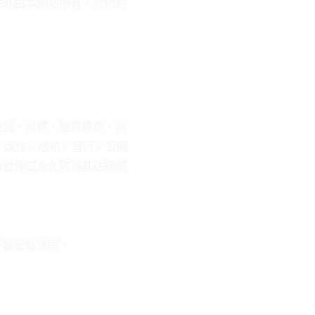
站非由本網站所有，我們對
按鈕、商標、服務標章、商
、改作、散布、發行、公開
行暫停或永久取消其註冊帳
一審管轄法院。