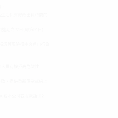
票。
點生活保有修改出貨時間的
期之翌日(即第91日)
或損壞等風險須由客戶自行負
流人員有權拒高危險性工
失敗，提供重新匯款或線上
bu或本公司客服電話(02-