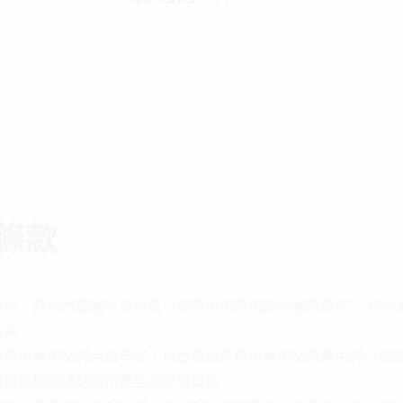
條款
法規、其他所屬國家法規及一切使用網際網路之國際慣例。 您同
行為。
到使用本網站的合法年齡，以負擔您在使用本網站時產生的一切
資訊使用本網站時所產生的交易責任。