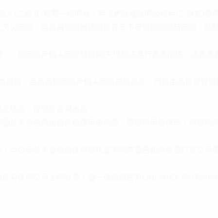
 個人(二聯式)發票一經開立，無法更改或改開公司戶(三聯式)發
之天災因素、進貨海關隨機抽驗檢查等不可預期的臨時因素，點
』，如因客戶個人因素超過90天仍無法進行商品配送，該商品自逾
之寄倉費。且商品如因客戶個人因素擺放過久，而產生品質變異
務之地區，僅限於台灣本島。
範圍並不包含跨出窗外搬運吊車物品、攀爬與吊掛作業，現場物
為，本公司並不會透過任何簡訊或不明來電告知消費者訂單交易
任何交易上的疑慮，請一律透過官方LINE@(ID: @672okr