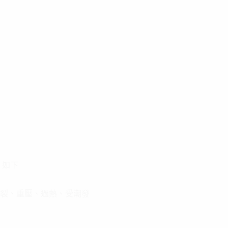
，如下
斷裂、重壓、過熱、受潮發