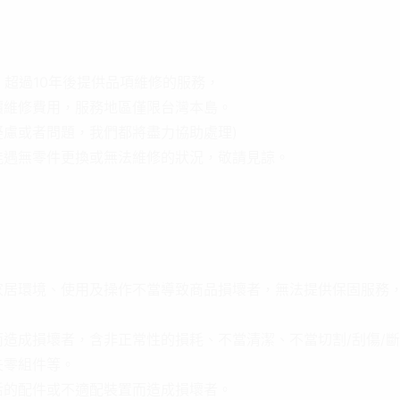
，超過10年後提供品項維修的服務，
價維修費用，服務地區僅限台灣本島。
慮或者問題，我們都將盡力協助處理)
能遇無零件更換或無法維修的狀況，敬請見諒。
家居環境、使用及操作不當導致商品損壞者，無法提供保固服務
造成損壞者，含非正常性的損耗、不當清潔、不當切割/刮傷/
失零組件等。
活的配件或不適配裝置而造成損壞者。