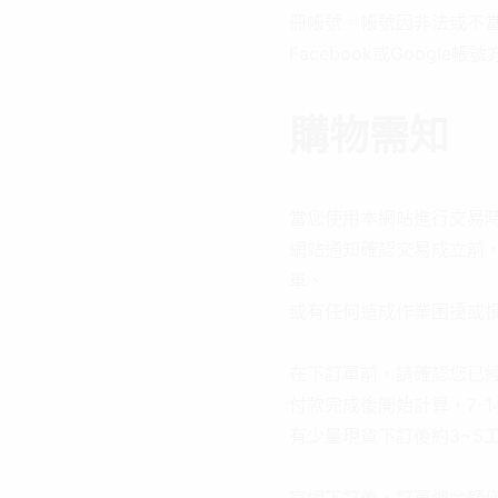
冊帳號。帳號因非法或不
Facebook或Goog
購物需知
當您使用本網站進行交易
網站通知確認交易成立前
單、
或有任何造成作業困擾或
在下訂單前，請確認您已
付款完成後開始計算，7-1
有少量現貨下訂後約3~5