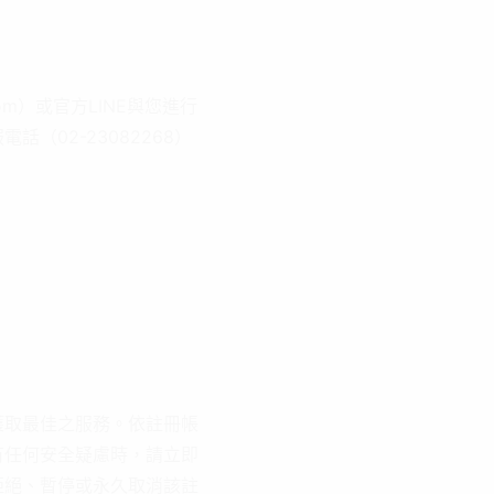
il.com）或官方LINE與您進行
話（02-23082268）
獲取最佳之服務。依註冊帳
有任何安全疑慮時，請立即
拒絕、暫停或永久取消該註