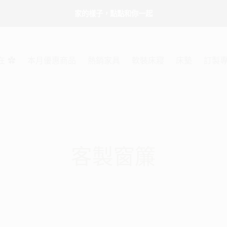
家的樣子，點點和你一起
在 ✿
本月優惠商品
熱銷家具
軟裝床寢
床墊
訂製
客製窗簾