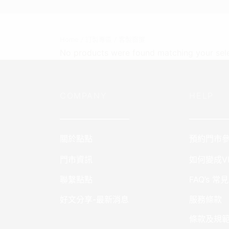
Home
/
訂製專區
/
客製窗簾
No products were found matching your sele
COMPANY
HELP
————————–
—————
關於點點
預約門市
門市資訊
如何變成VI
聯繫點點
FAQ’s 常
好文分享-最新消息
服務條款
條款及規