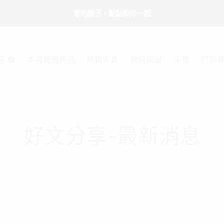
家的樣子，點點和你一起
在 ✿
本月優惠商品
熱銷家具
軟裝床寢
床墊
訂製
好文分享-最新消息
未分類
最