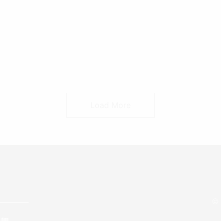
好文推薦
最新資訊
好
4招教你快速挑選乳膠枕
你
2021 年 9 月 24 日
20
Load More
© 
———–