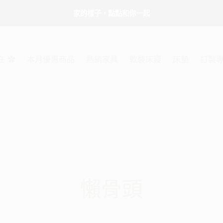
家的樣子，點點和你一起
在 ✿
本月優惠商品
熱銷家具
軟裝床寢
床墊
訂製
懶骨頭