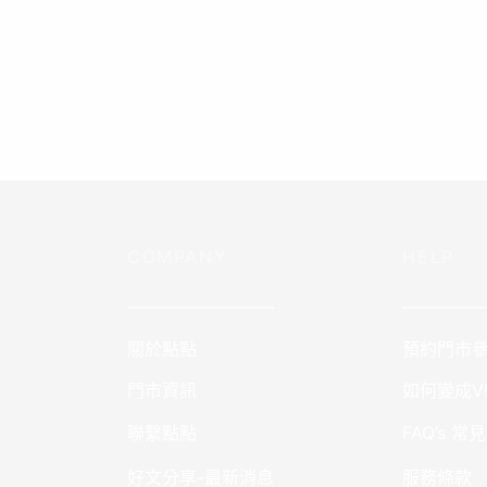
Ol 懶人包(XL)
Add to wishlist
NT$
7,880
Ol 懶人包(XL) 商品資訊: 尺寸： 寬:100 X 深 10
Add to cart
COMPANY
HELP
————————–
—————
關於點點
預約門市
門市資訊
如何變成VI
聯繫點點
FAQ’s 常
好文分享-最新消息
服務條款