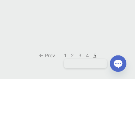
← Prev
1
2
3
4
5
聊聊 Contact us
O
p
e
FILTER BY CATEGORY
家具
COMPANY
床架