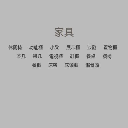
家具
休閒椅
功能櫃
小凳
展示櫃
沙發
置物櫃
茶几
邊几
電視櫃
鞋櫃
餐桌
餐椅
餐櫃
床架
床頭櫃
懶骨頭