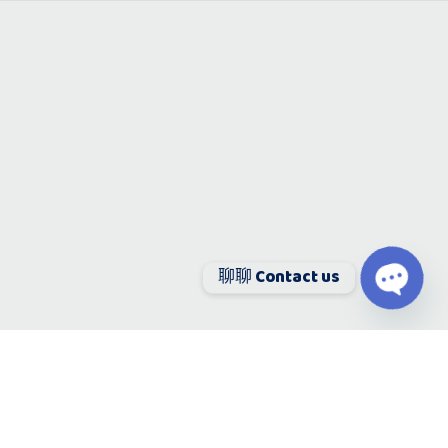
聊聊 Contact us
O
p
e
n
Leave a Reply