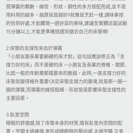
筒彈簧的顆數、線徑、形狀、鋼性的多方搭配而成,並不是
用料用的越多、越厚就是越好!!就像是烹飪一樣,調味拿捏
的恰到好處,才能體現一道好菜的美味,建議至實體店面試躺
15分鐘以上,才能更準確挑選到適合自己的床墊唷!
2:床墊的支撐性來自於彈簧
「小朋友跟長輩要躺硬的床才對」這句話應該修正為「支
撐力好的床」而不是硬的床。小朋友及長輩的脊椎、關節,
比起一般的年齡層都還要來的脆弱，此時,一張支撐力好的
床墊就變得格外重要!決定床墊支撐力的靈魂,就是那一圈一
圈的彈簧,而彈簧的線徑粗細、形狀皆是影響床墊支撐性的
主要因素。
3.臥室空間
睡眠的舒適感,除了床墊本身的材質,還有臥室內空間的配
置。空間太過擁擠,會形成睡眠時的壓迫感,太過空曠,又會