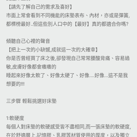
【請先了解自己的需求及喜好】
市面上常會看到不同機能的床墊表布、內材，亦或是彈簧,
都標榜最好..但這些別人口中的【最好】真的都適合你嗎?
傾聽自己心裡的聲音
【把上一次的小缺憾,成就這一次的大確幸】
你是否曾經買了床之後,卻發現自己常常腰酸背痛、容易過
敏,皮膚好像都會癢癢的
睡起來好像太軟了、好像太硬了、好像….好像…這不是我
想要的!!!
三步驟 輕鬆挑選好床墊
1:軟硬度
每個人對床墊的軟硬感受皆不盡相同,而一張床墊的軟硬度,
在於舒適層上,記憶膠、乳膠等材質使用的厚度，以及獨立