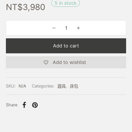
5 in stock
NT$
3,980
Add to cart
Add to wishlist
SKU:
N/A
Categories:
寢具
,
床包
Share