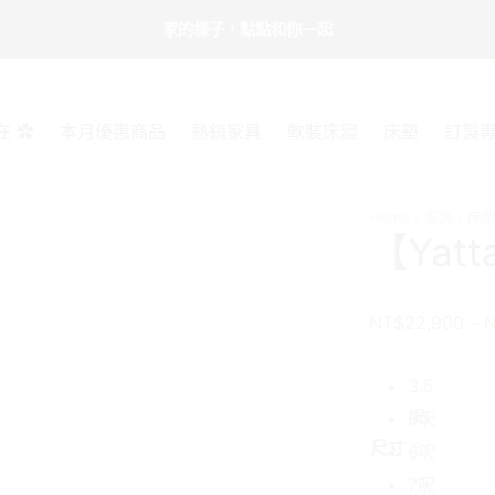
家的樣子，點點和你一起
在 ✿
本月優惠商品
熱銷家具
軟裝床寢
床墊
訂製
Home
/
家具
/
床
【Yat
NT$
22,900
–
3.5
呎
5呎
尺寸
6呎
7呎