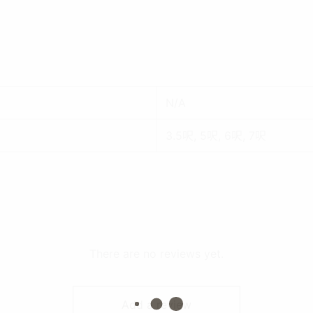
N/A
3.5呎, 5呎, 6呎, 7呎
There are no reviews yet.
Add a review