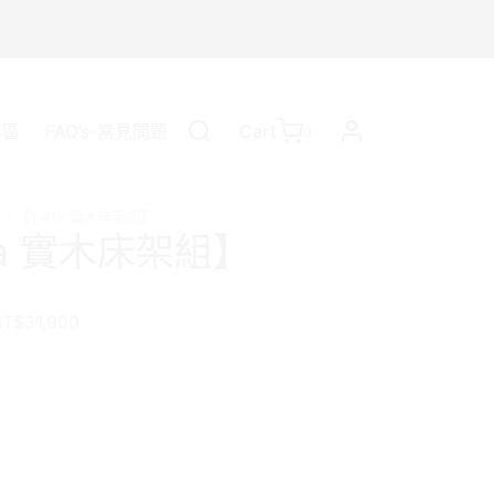
Cart
0
Updating…
專區
FAQ’s-常見問題
Cart
0
架
/
【Yatta 實木床架組】
No products in the cart.
ta 實木床架組】
Continue Shopping
NT$
31,900