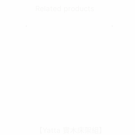
Related products
Quick
Quick View
Ru
Denorah 義式皮鞍
椅
椅-灰/橘
Add to
Add to wishlist
NT$
1
NT$
3,680
Ruth
Denorah 義式皮鞍椅-灰/橘 總
深:70
高:80.5cm 深:51cm 寬:46cm
Ad
Add to cart
【Yatta 實木床架組】