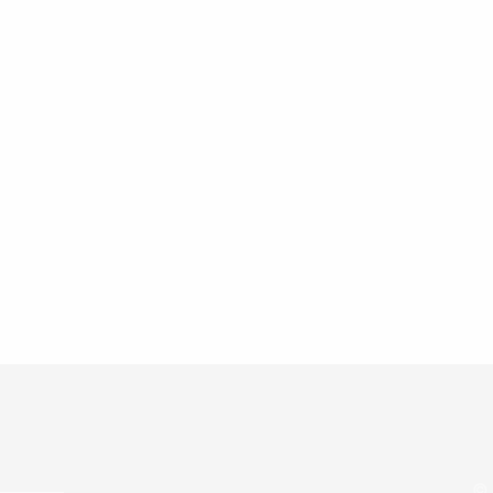
© 
———–