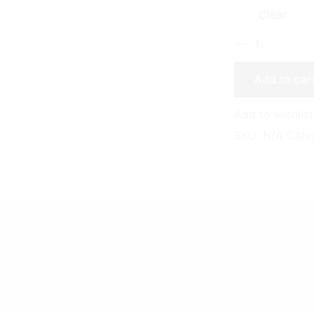
Clear
【Yatta
實
木
Add to car
床
架
Add to wishlist
組】
SKU:
N/A
Cate
quantity