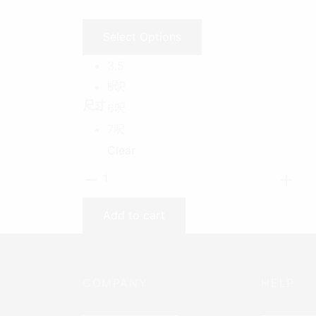
Select Options
3.5
呎
5呎
尺寸
6呎
7呎
Clear
【Yatta
實
木
Add to cart
床
架
組】
COMPANY
HELP
quantity
————————–
—————