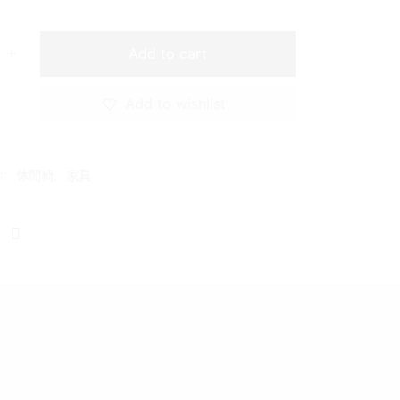
Add to cart
Add to wishlist
s:
休閒椅
,
家具