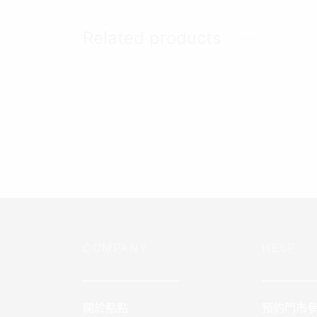
Related products
Gina
【Gaudi 雅痞 機能功能沙發】
–
NT$
3,
NT$
8,500
NT$
55,900
Add t
Select options
COMPANY
HELP
————————–
—————
關於點點
預約門市