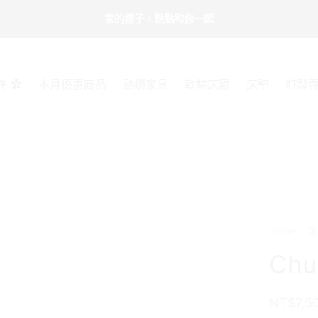
家的樣子，點點和你一起
在 ✿
本月優惠商品
熱銷家具
軟裝床寢
床墊
訂製
Home
/
家
Ch
NT$
7,5