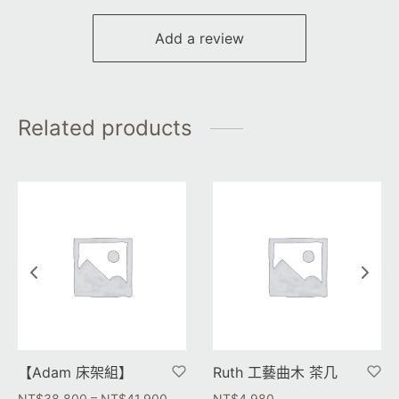
Add a review
Related products
【Adam 床架組】
Ruth 工藝曲木 茶几
–
NT$
38,800
NT$
41,900
NT$
4,980